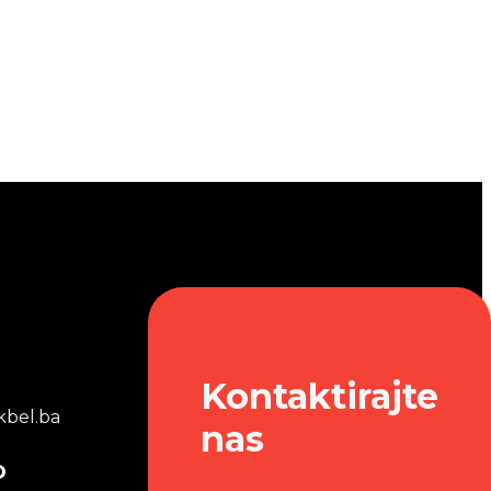
Kontaktirajte
bel.ba
nas
o