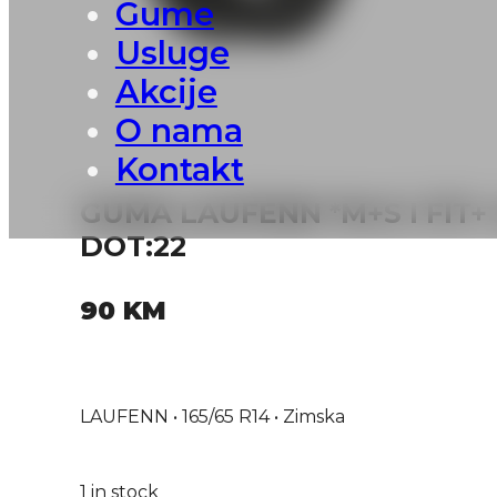
Gume
Usluge
Akcije
O nama
Kontakt
GUMA LAUFENN *M+S I FIT+
DOT:22
90
KM
LAUFENN • 165/65 R14 • Zimska
1 in stock