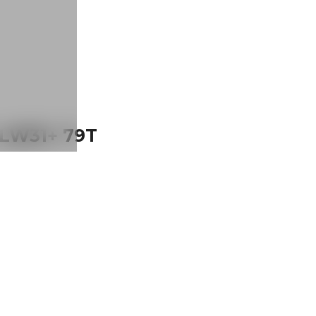
 LW31+ 79T