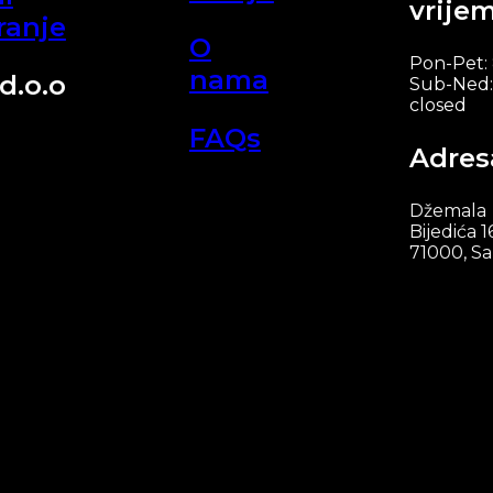
vrije
ranje
O
Pon-Pet:
nama
d.o.o
Sub-Ned:
closed
FAQs
Adres
Džemala
Bijedića 1
71000, Sa