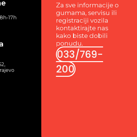
me
Za sve informacije o
gumama, servisu ili
 8h-17h
registraciji vozila
kontaktirajte nas
kako biste dobili
a
ponudu.
033/769-
62,
200
rajevo