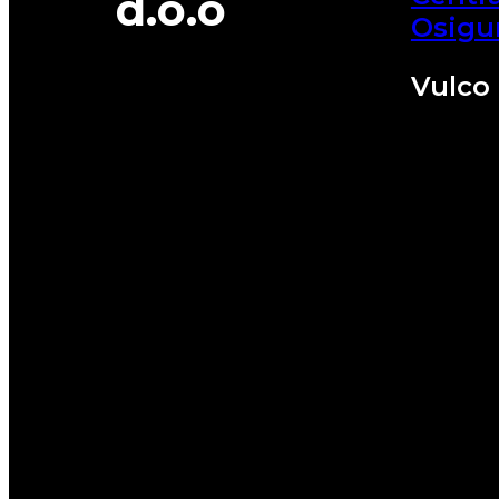
d.o.o
Osigu
Vulco 