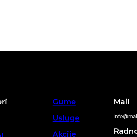
ri
Gume
Mail
Usluge
info@mak
Radn
Akcije
l