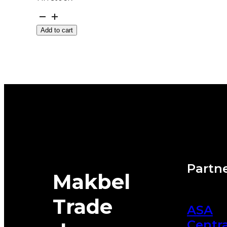
GUMA
LAUFENN
Add to cart
*M+S
I
FIT+
LW31+
79T
DOT:22
quantity
Partne
Makbel
Trade
ASA
Centra