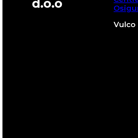
d.o.o
Osigu
Vulco 