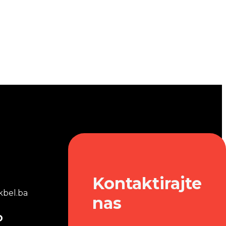
Kontaktirajte
bel.ba
nas
o