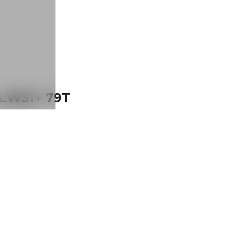
 LW31+ 79T