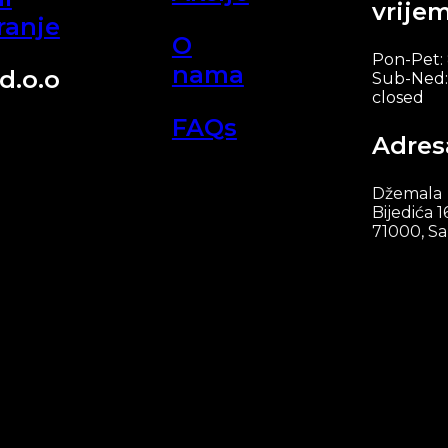
vrije
ranje
O
Pon-Pet:
nama
d.o.o
Sub-Ned:
closed
FAQs
Adres
Džemala
Bijedića 1
71000, Sa