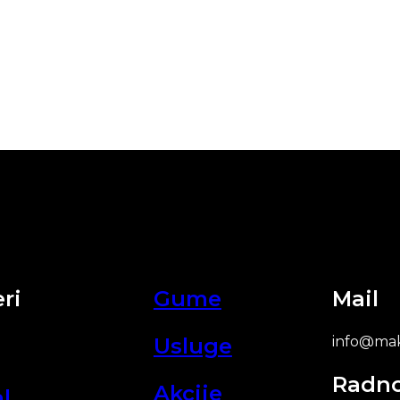
ri
Gume
Mail
Usluge
info@mak
Radn
Akcije
l