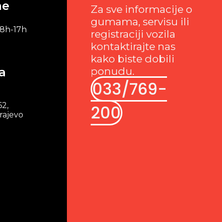
me
Za sve informacije o
gumama, servisu ili
 8h-17h
registraciji vozila
kontaktirajte nas
kako biste dobili
a
ponudu.
033/769-
62,
200
rajevo