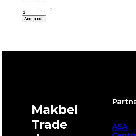
GUMA
LAUFENN
Add to cart
*M+S
I
FIT+
LW31+
79T
DOT:24
quantity
Partne
Makbel
Trade
ASA
Centra