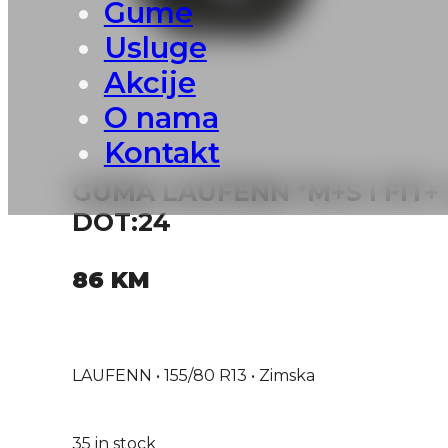
Gume
Usluge
Akcije
O nama
Kontakt
GUMA LAUFENN *M+S I FIT+
DOT:24
86
KM
LAUFENN • 155/80 R13 • Zimska
35 in stock