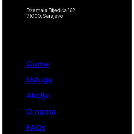
Džemala Bijedića 162,
71000, Sarajevo
Gume
Usluge
Akcije
O nama
FAQs