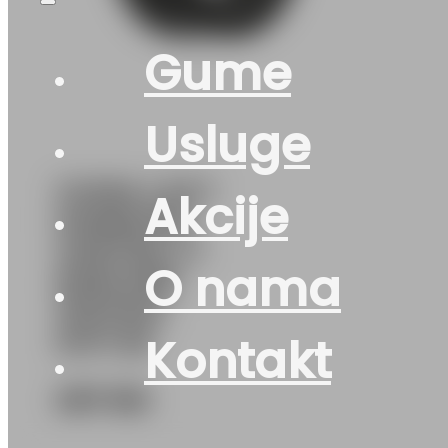
Gume
Usluge
GUMA LJ/LT
Akcije
HANKOOK
VANTRA LT
O nama
RA18 6PR
103/101H
DOT:26
Kontakt
267
KM