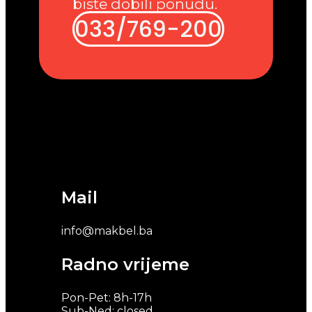
biste dobili ponudu.
033/769-200
Mail
info@makbel.ba
Radno vrijeme
Pon-Pet: 8h-17h
Sub-Ned: closed