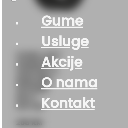
Gume
Usluge
GUMA LJ/LT
Akcije
HANKOOK
VANTRA LT
O nama
RA18 8PR
107/105R
MO-V
Kontakt
DOT:26
208
KM