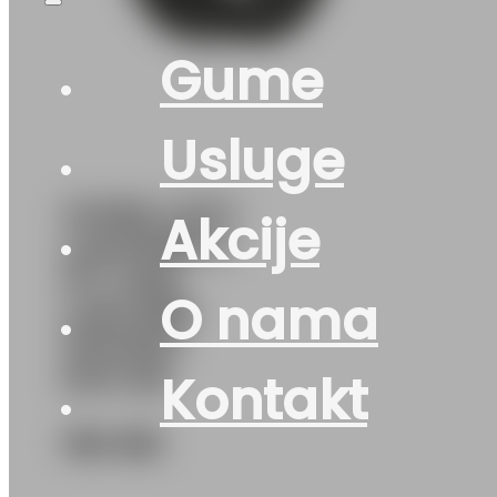
Gume
Usluge
GUMA LJ/LT
Akcije
LAUFENN X
FIT VAN
O nama
LV01 8PR
107/105T
DOT:26
Kontakt
184
KM