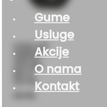
Gume
Usluge
GUMA LJ/P
Akcije
HANKOOK
VENTUS
O nama
EVO K137
96Y XL
DOT:26
Kontakt
323
KM