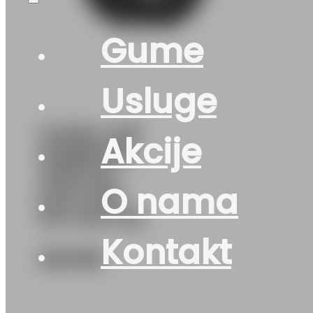
Gume
Usluge
GUMA LJ/P
Akcije
HANKOOK
VENTUS
O nama
EVO K137
97Y DOT:25
Kontakt
245
KM