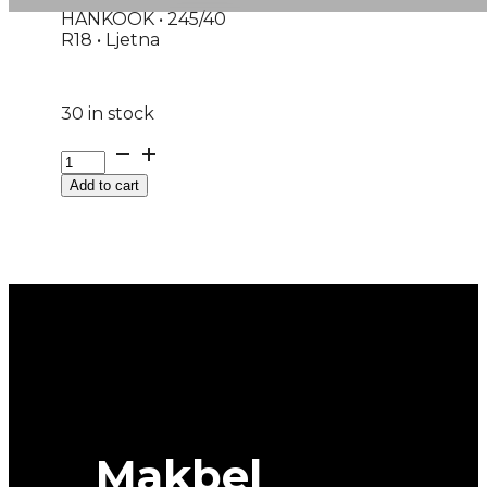
HANKOOK • 245/40
R18 • Ljetna
30 in stock
GUMA
LJ/P
Add to cart
HANKOOK
VENTUS
EVO
K137
97Y
DOT:25
quantity
Makbel