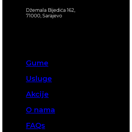
Džemala Bijedića 162,
71000, Sarajevo
Gume
Usluge
Akcije
O nama
FAQs