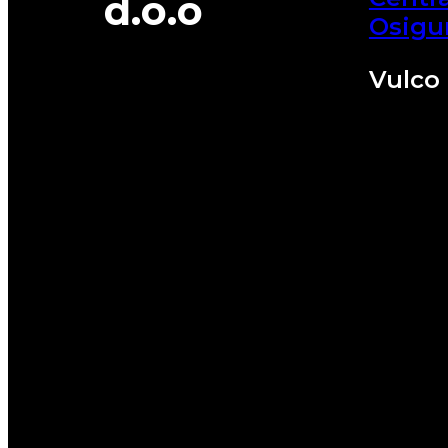
d.o.o
Osigu
Vulco 