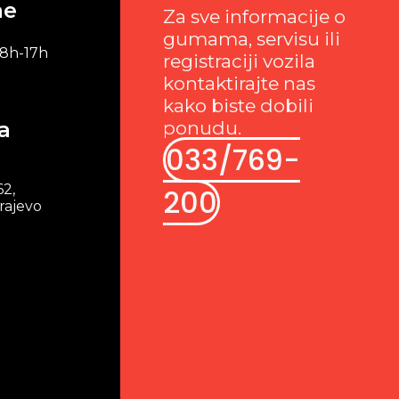
me
Za sve informacije o
gumama, servisu ili
 8h-17h
registraciji vozila
kontaktirajte nas
kako biste dobili
a
ponudu.
033/769-
62,
200
rajevo