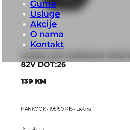
Gume
Usluge
Akcije
O nama
Kontakt
GUMA LJ/P HANKOOK VENTU
82V DOT:26
139
KM
HANKOOK • 195/50 R15 • Ljetna
16 in stock