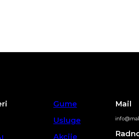
ri
Gume
Mail
Usluge
info@mak
Radn
Akcije
l