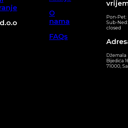
vrije
ranje
O
Pon-Pet:
nama
d.o.o
Sub-Ned:
closed
FAQs
Adres
Džemala
Bijedića 1
71000, Sa