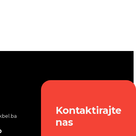
Kontaktirajte
bel.ba
nas
o