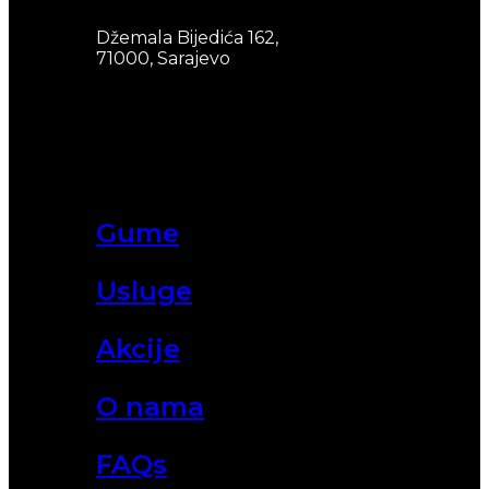
Džemala Bijedića 162,
71000, Sarajevo
Gume
Usluge
Akcije
O nama
FAQs