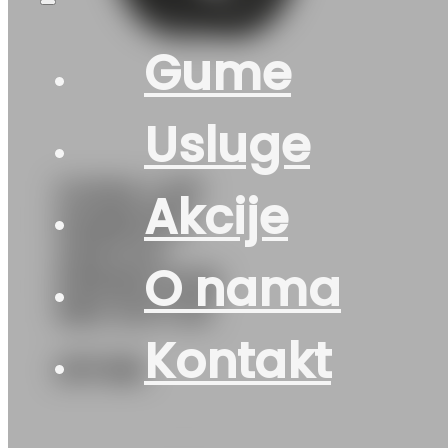
Gume
Usluge
GUMA LJ/P
Akcije
HANKOOK
VENTUS
O nama
PRIME3 K125
96H DOT:25
Kontakt
217
KM