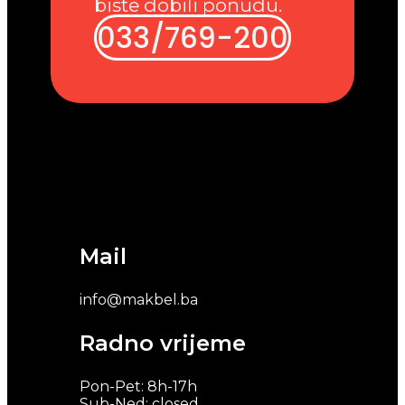
biste dobili ponudu.
033/769-200
Mail
info@makbel.ba
Radno vrijeme
Pon-Pet: 8h-17h
Sub-Ned: closed