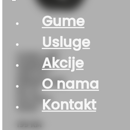
Gume
Usluge
GUMA LJ/P
Akcije
HANKOOK
VENTUS
O nama
PRIME4 K135
91Y XL
DOT:26 &
Kontakt
46/25
199
KM