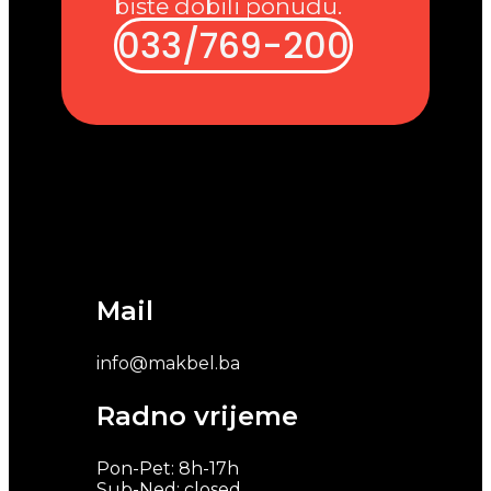
biste dobili ponudu.
033/769-200
Mail
info@makbel.ba
Radno vrijeme
Pon-Pet: 8h-17h
Sub-Ned: closed