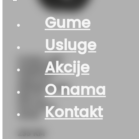
Gume
Usluge
GUMA LJ/P
Akcije
HANKOOK
VENTUS
O nama
PRIME4 K135
95H XL
DOT:26 &
Kontakt
49/25
235
KM