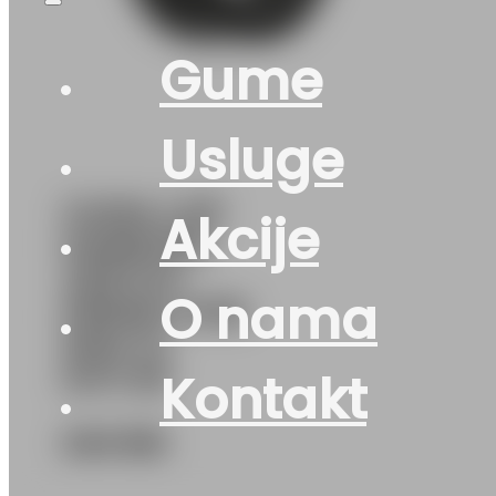
Gume
Usluge
GUMA LJ/P
Akcije
HANKOOK
VENTUS
O nama
PRIME4 K135
95W XL
DOT:26
Kontakt
240
KM