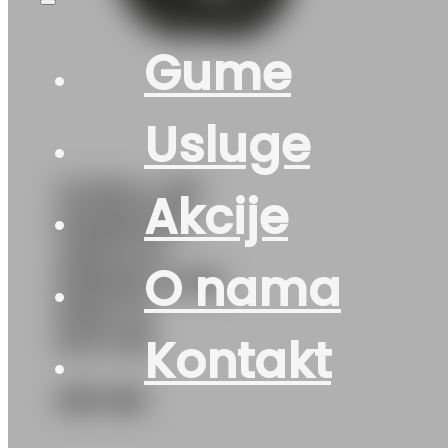
Gume
Usluge
GUMA LJ/P
Akcije
HANKOOK
VENTUS
O nama
PRIME4 K135
95W XL
DOT:26
Kontakt
253
KM