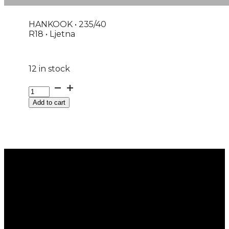
HANKOOK • 235/40
R18 • Ljetna
12 in stock
GUMA
LJ/P
Add to cart
HANKOOK
VENTUS
PRIME4
K135
95W
XL
DOT:26
quantity