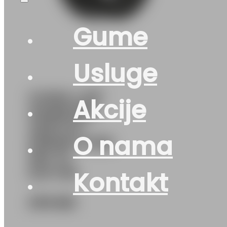
Gume
Usluge
GUMA LJ/P
Akcije
HANKOOK
VENTUS
O nama
PRIME4 K135
99Y XL
DOT:26
Kontakt
276
KM