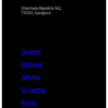
Džemala Bijedića 162,
71000, Sarajevo
Gume
Usluge
Akcije
O nama
FAQs