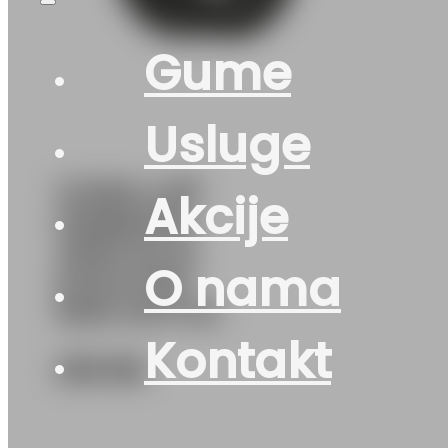
Gume
Usluge
GUMA LJ/P
Akcije
HANKOOK
VENTUS S1
O nama
EVO3 K127
95W DOT:24
Kontakt
235
KM