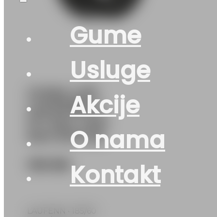
Gume
Usluge
GUMA LJ/P
Akcije
LAUFENN G
FIT EQ+ LK41
O nama
84H DOT:26
109
KM
Kontakt
LAUFENN • 185/60