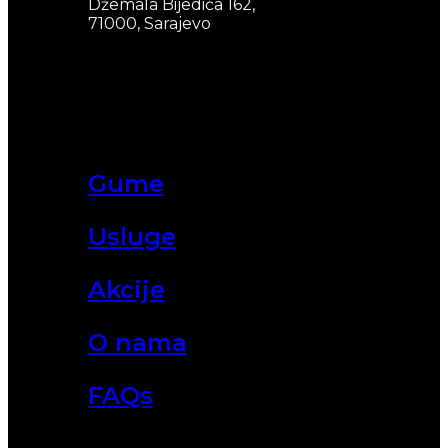
Džemala Bijedića 162,
71000, Sarajevo
Gume
Usluge
Akcije
O nama
FAQs