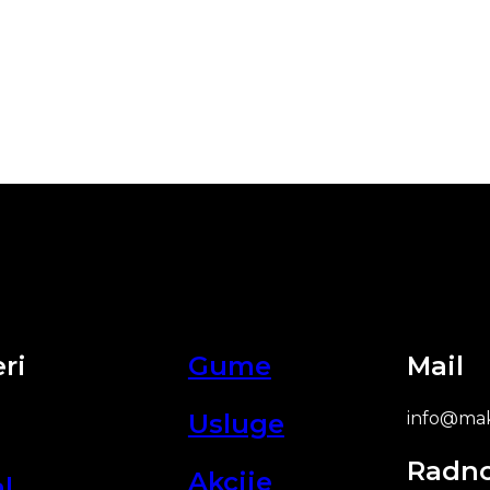
ri
Gume
Mail
Usluge
info@mak
Radn
Akcije
l