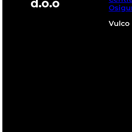
d.o.o
Osigu
Vulco 