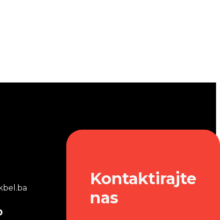
Kontaktirajte
bel.ba
nas
o