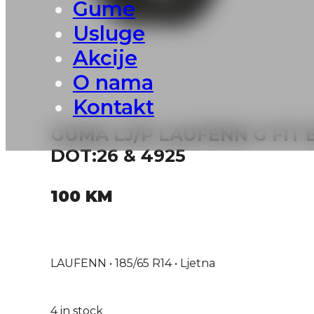
Gume
Usluge
Akcije
O nama
Kontakt
GUMA LJ/P LAUFENN G FIT E
DOT:26 & 4925
100
KM
LAUFENN • 185/65 R14 • Ljetna
4 in stock