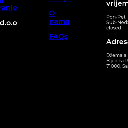
vrije
ranje
O
Pon-Pet:
nama
d.o.o
Sub-Ned:
closed
FAQs
Adres
Džemala
Bijedića 1
71000, Sa