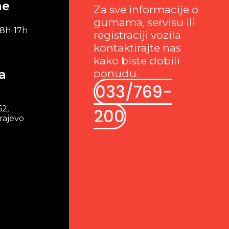
me
Za sve informacije o
gumama, servisu ili
 8h-17h
registraciji vozila
kontaktirajte nas
kako biste dobili
a
ponudu.
033/769-
62,
200
rajevo