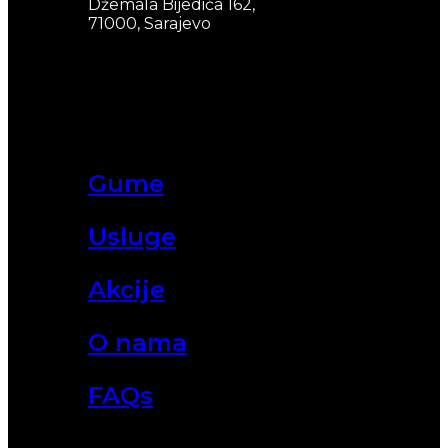
Džemala Bijedića 162,
71000, Sarajevo
Gume
Usluge
Akcije
O nama
FAQs