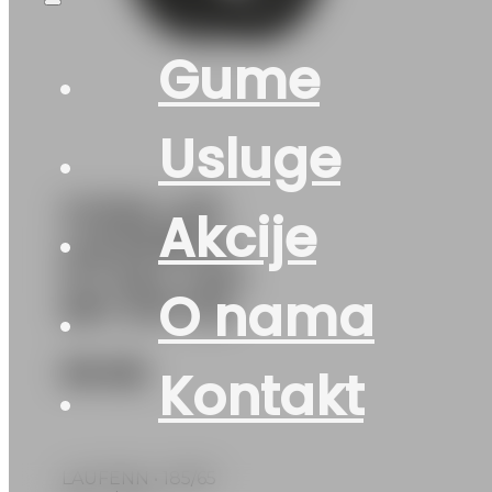
Gume
Usluge
GUMA LJ/P
Akcije
LAUFENN G
FIT EQ+ LK41
O nama
88T DOT:26
98
KM
Kontakt
LAUFENN • 185/65