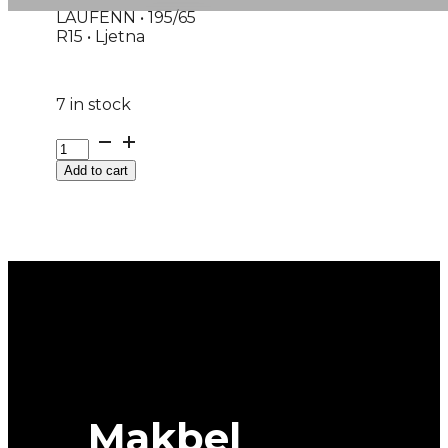
LAUFENN • 195/65
R15 • Ljetna
7 in stock
GUMA
LJ/P
Add to cart
LAUFENN
G
FIT
EQ+
LK41
95T
XL
DOT:26
quantity
Makbel