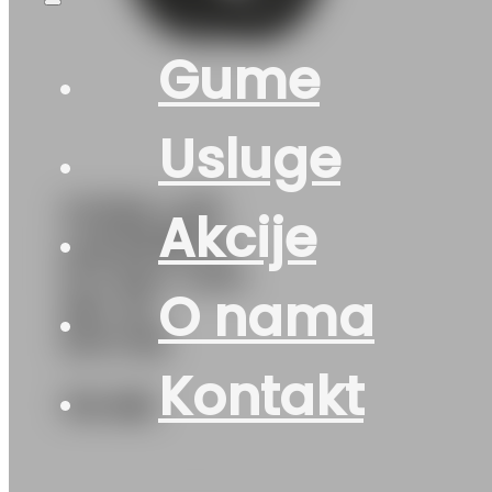
Gume
Usluge
GUMA LJ/P
Akcije
LAUFENN G
FIT EQ+ LK41
O nama
95T XL
DOT:26
Kontakt
114
KM