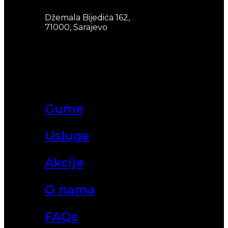
Džemala Bijedića 162,
71000, Sarajevo
Gume
Usluge
Akcije
O nama
FAQs