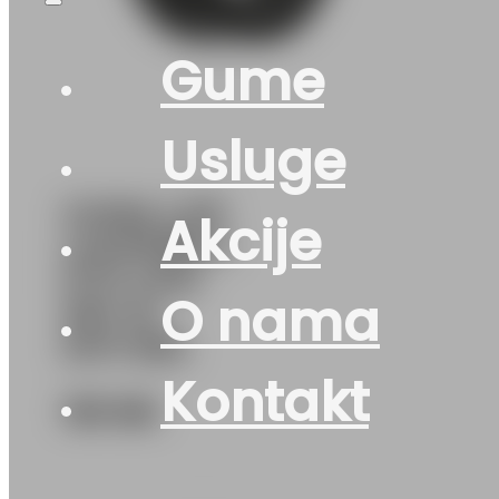
Gume
Usluge
GUMA LJ/P
Akcije
LAUFENN S
FIT2 LK12
O nama
93V XL
DOT:26S
Kontakt
153
KM