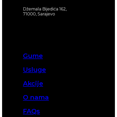
Džemala Bijedića 162,
71000, Sarajevo
Gume
Usluge
Akcije
O nama
FAQs