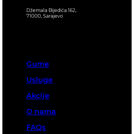
Džemala Bijedića 162,
71000, Sarajevo
Gume
Usluge
Akcije
O nama
FAQs