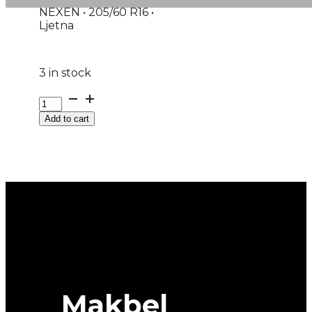
NEXEN • 205/60 R16 •
Ljetna
3 in stock
GUMA
LJ/P
Add to cart
NEXEN
N'BLUE
HD
PLUS
92H
DOT:26
quantity
Makbel