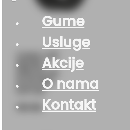
Gume
Usluge
GUMA LJ/P
Akcije
NEXEN
N’BLUE HD
O nama
PLUS 92H
DOT:26
Kontakt
160
KM