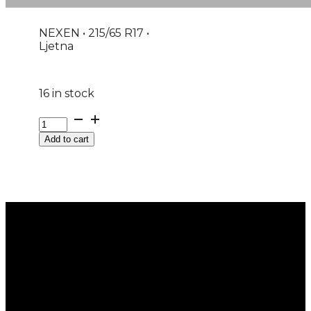
NEXEN • 215/65 R17 •
Ljetna
16 in stock
GUMA
LJ/P
Add to cart
NEXEN
N'FERA
PRIMUS
103V
XL
DOT:26
quantity