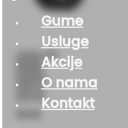
Gume
Usluge
GUMA LJ/P
Akcije
NEXEN
N’FERA
O nama
PRIMUS
103V XL
DOT:26
Kontakt
195
KM