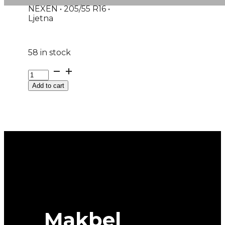
NEXEN • 205/55 R16 •
Ljetna
58 in stock
GUMA
LJ/P
Add to cart
NEXEN
N'FERA
PRIMUS
91V
DOT:25
quantity
Makbel