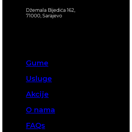
Džemala Bijedića 162,
71000, Sarajevo
Gume
Usluge
Akcije
O nama
FAQs