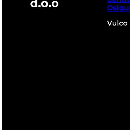
d.o.o
Osigu
Vulco 