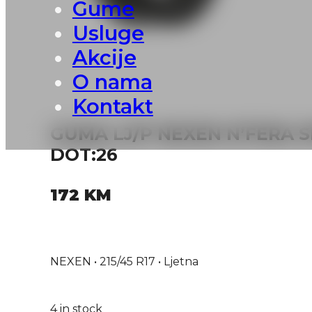
Gume
Usluge
Akcije
O nama
Kontakt
GUMA LJ/P NEXEN N’FERA S
DOT:26
172
KM
NEXEN • 215/45 R17 • Ljetna
4 in stock