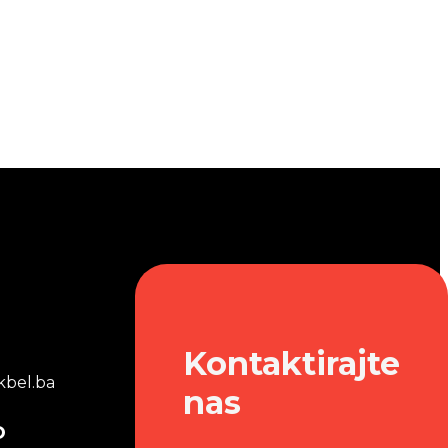
Kontaktirajte
bel.ba
nas
o