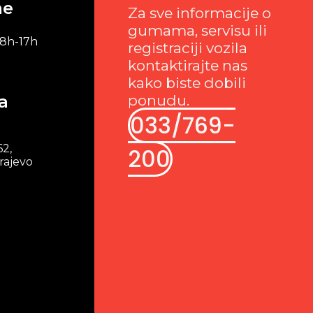
me
Za sve informacije o
gumama, servisu ili
 8h-17h
registraciji vozila
kontaktirajte nas
kako biste dobili
a
ponudu.
033/769-
62,
200
rajevo