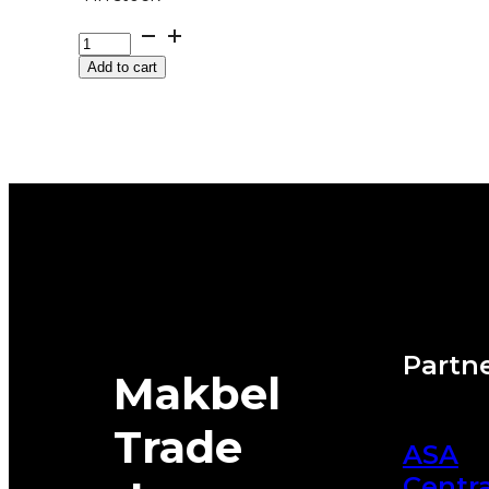
GUMA
LJ/P
Add to cart
NEXEN
N'FERA
SPORT
91Y
XL
DOT:26
quantity
Partne
Makbel
Trade
ASA
Centra