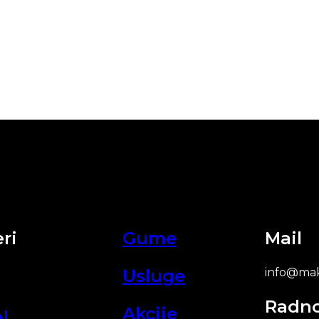
ri
Gume
Mail
Usluge
info@mak
Radn
Akcije
l