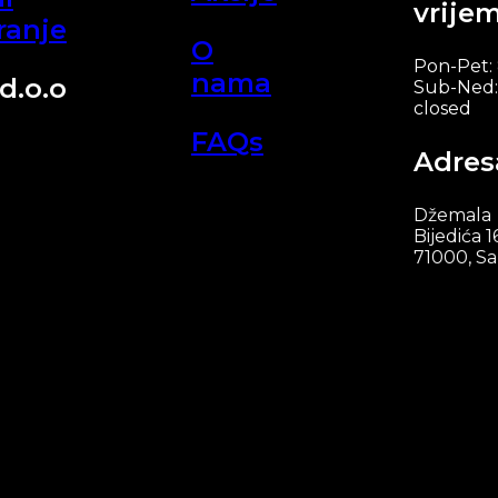
vrije
ranje
O
Pon-Pet:
nama
d.o.o
Sub-Ned:
closed
FAQs
Adres
Džemala
Bijedića 1
71000, Sa