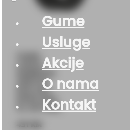
Gume
Usluge
GUMA
Akcije
LJ/SUV
HANKOOK
O nama
VENTUS
EVO SUV
K137A 103Y
Kontakt
XL DOT:26S
431
KM