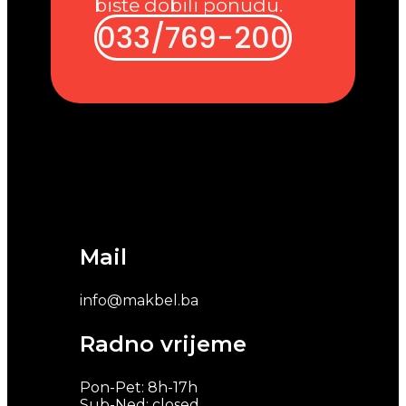
biste dobili ponudu.
033/769-200
Mail
info@makbel.ba
Radno vrijeme
Pon-Pet: 8h-17h
Sub-Ned: closed