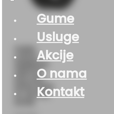
Gume
Usluge
GUMA
Akcije
LJ/SUV
HANKOOK
O nama
VENTUS
EVO SUV
K137A 107W
Kontakt
XL DOT:26
&4225