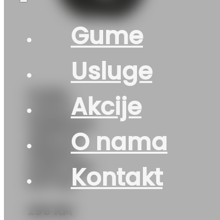
Gume
Usluge
GUMA
Akcije
LJ/SUV
HANKOOK
O nama
VENTUS
PRIME4
K135A 99V
Kontakt
DOT:26
296
KM