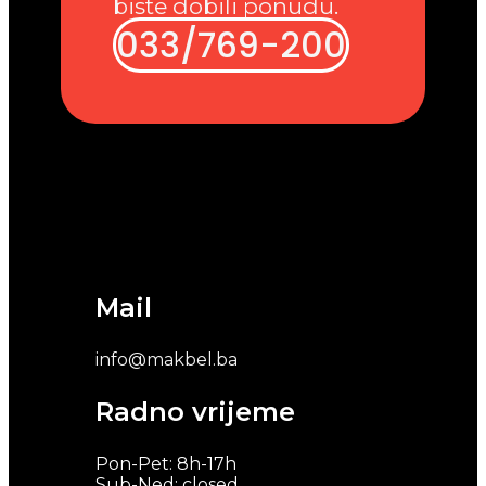
biste dobili ponudu.
033/769-200
Mail
info@makbel.ba
Radno vrijeme
Pon-Pet: 8h-17h
Sub-Ned: closed