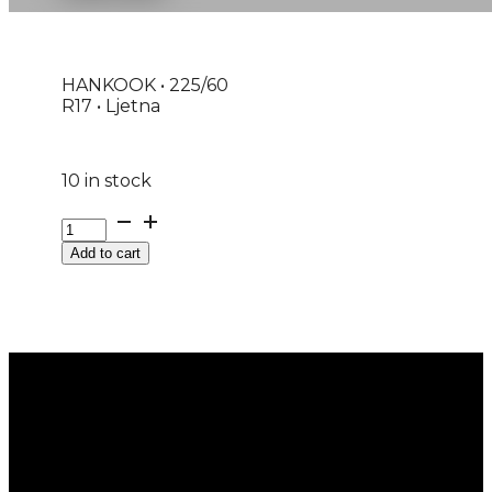
HANKOOK • 225/60
R17 • Ljetna
10 in stock
GUMA
LJ/SUV
Add to cart
HANKOOK
VENTUS
PRIME4
K135A
99V
DOT:26
quantity