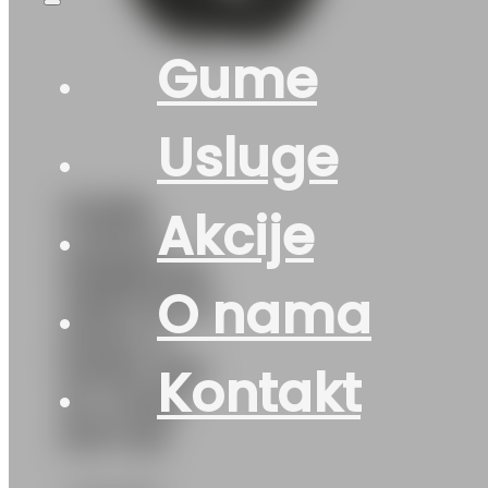
Gume
Usluge
GUMA
Akcije
LJ/SUV
HANKOOK
O nama
VENTUS S1
EVO4 X
K137A 110Y
Kontakt
XL STAR
DOT:26