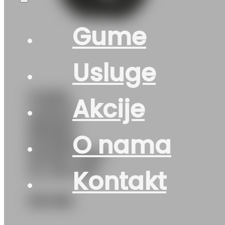
Gume
Usluge
GUMA
Akcije
LJ/SUV
NEXEN
O nama
N’FERA
SPORT 106Y
XL DOT:26
Kontakt
310
KM