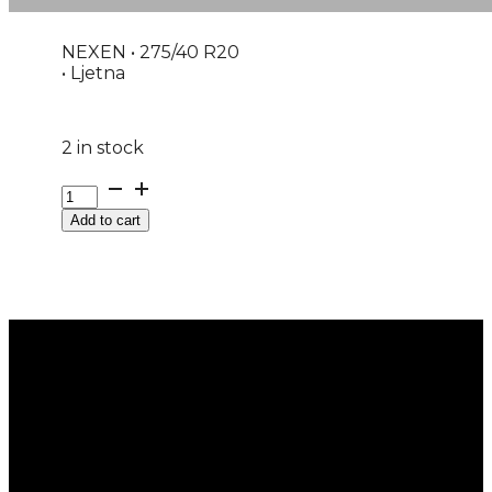
NEXEN • 275/40 R20
• Ljetna
2 in stock
GUMA
LJ/SUV
Add to cart
NEXEN
N'FERA
SPORT
106Y
XL
DOT:26
quantity