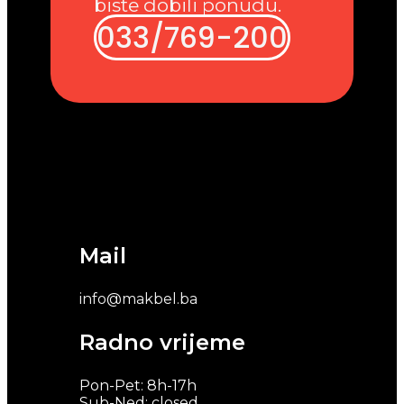
biste dobili ponudu.
033/769-200
Mail
info@makbel.ba
Radno vrijeme
Pon-Pet: 8h-17h
Sub-Ned: closed