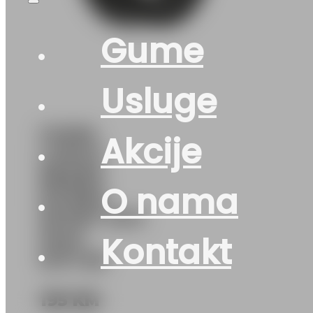
Gume
Usluge
GUMA
Akcije
LJ/SUV
NEXEN
O nama
N’FERA
SPORT SUV
104H
Kontakt
DOT:26
195
KM