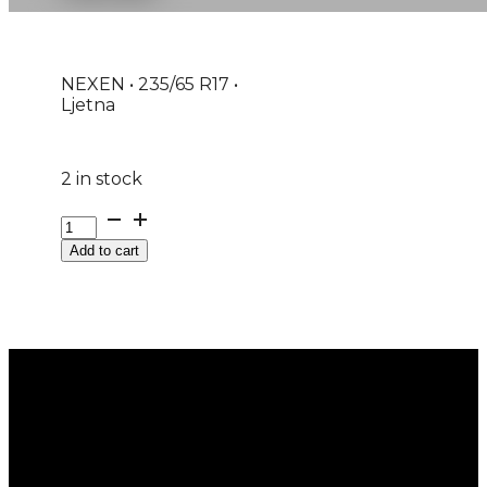
NEXEN • 235/65 R17 •
Ljetna
2 in stock
GUMA
LJ/SUV
Add to cart
NEXEN
N'FERA
SPORT
SUV
104H
DOT:26
quantity