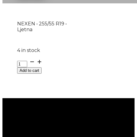
NEXEN • 255/55 R19 •
Ljetna
4 in stock
GUMA
LJ/SUV
Add to cart
NEXEN
N'FERA
SPORT
SUV
107W
XL
DOT:26
quantity