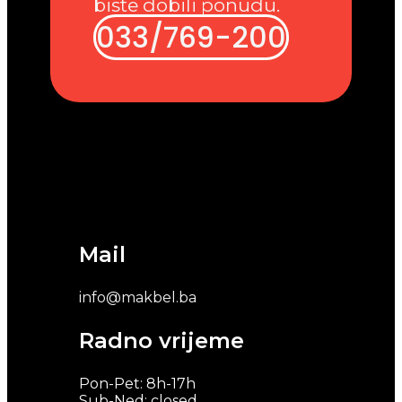
biste dobili ponudu.
033/769-200
Mail
info@makbel.ba
Radno vrijeme
Pon-Pet: 8h-17h
Sub-Ned: closed