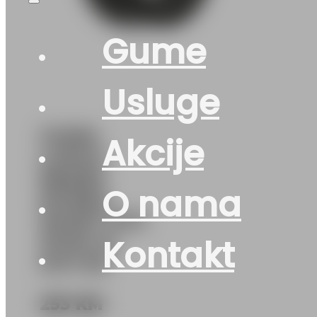
Gume
Usluge
GUMA
Akcije
LJ/SUV
NEXEN
O nama
N’FERA
SPORT SUV
107W XL
Kontakt
DOT:26
253
KM