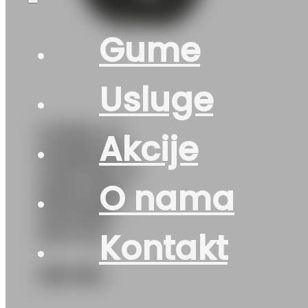
Gume
Usluge
GUMA LT
Akcije
HANKOOK
VANTRA LT
O nama
RA18 8PR
110/108R
DOT:24
Kontakt
260
KM