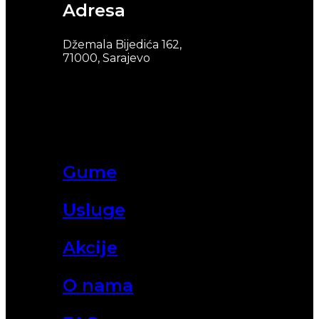
Adresa
Džemala Bijedića 162,
71000, Sarajevo
Gume
Usluge
Akcije
O nama