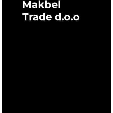
Makbel
Trade d.o.o