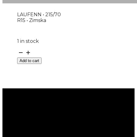
LAUFENN • 215/70
R15 • Zimska
1 in stock
GUMA
LT
Add to cart
LAUFENN
*M+S
I
FIT
VAN
LY31
109/107R
DOT:24
quantity