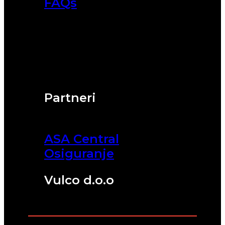
FAQs
Partneri
ASA Central
Osiguranje
Vulco d.o.o