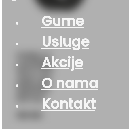
Gume
Usluge
GUMA LT
Akcije
LAUFENN
*M+S I FIT
O nama
VAN LY31
109/107R
DOT:24
Kontakt
169
KM