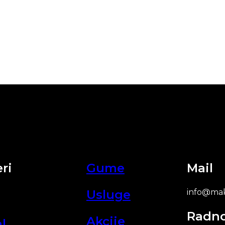
ri
Gume
Mail
Usluge
info@mak
Radn
Akcije
l