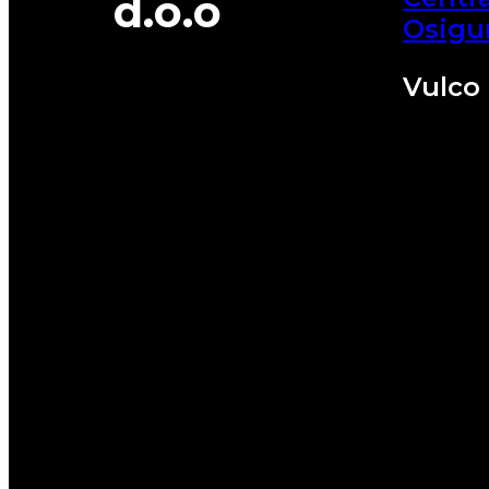
d.o.o
Osigu
Vulco 