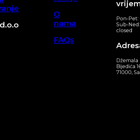
vrije
ranje
O
Pon-Pet:
nama
d.o.o
Sub-Ned:
closed
FAQs
Adres
Džemala
Bijedića 1
71000, Sa