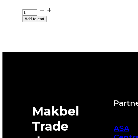
GUMA
NEXEN
Add to cart
*M+S
WINGUARD
SPORT
2
XL
102V
DOT:24
quantity
Partne
Makbel
Trade
ASA
Centra