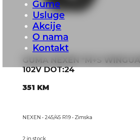
Gume
Usluge
Akcije
O nama
Kontakt
GUMA NEXEN *M+S WINGUA
102V DOT:24
351
KM
NEXEN • 245/45 R19 • Zimska
2 in stock