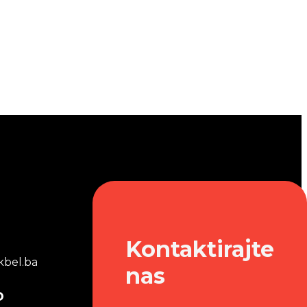
Kontaktirajte
bel.ba
nas
o