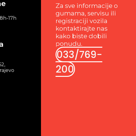
me
Za sve informacije o
gumama, servisu ili
 8h-17h
registraciji vozila
kontaktirajte nas
kako biste dobili
a
ponudu.
033/769-
62,
200
rajevo