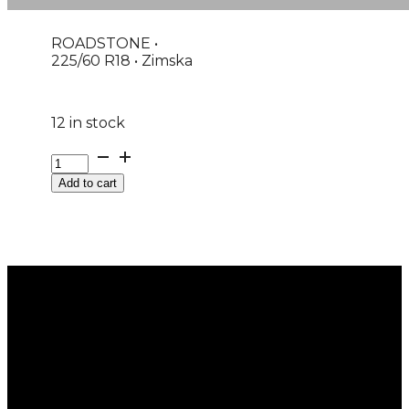
ROADSTONE •
225/60 R18 • Zimska
12 in stock
GUMA
ROADSTONE
Add to cart
*M+S
WINGUARD
SUV
XL
104V
DOT:23
K
quantity