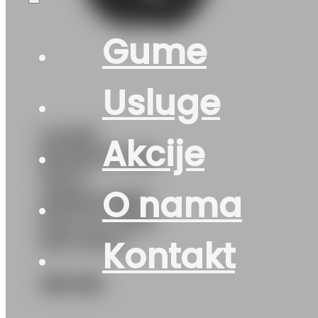
Gume
Usluge
GUMA
Akcije
ROADSTONE
*M+S
O nama
WINGUARD
SUV XL 104V
DOT:23 K
Kontakt
189
KM