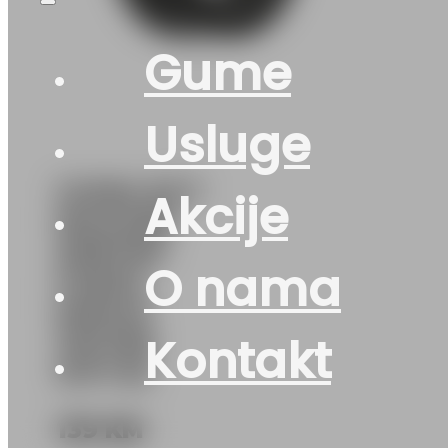
Gume
Usluge
GUMA Z/LT
Akcije
MILEVER
WINTER
O nama
FORCE
MW147
115/113R
Kontakt
DOT:25
139
KM