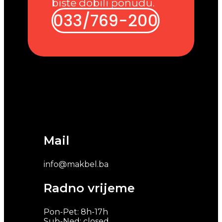
biste dobili ponudu.
033/769-200
Mail
info@makbel.ba
Radno vrijeme
Pon-Pet: 8h-17h
Sub-Ned: closed