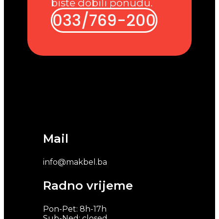
biste dobili ponudu.
033/769-200
Mail
info@makbel.ba
Radno vrijeme
Pon-Pet: 8h-17h
Sub-Ned: closed