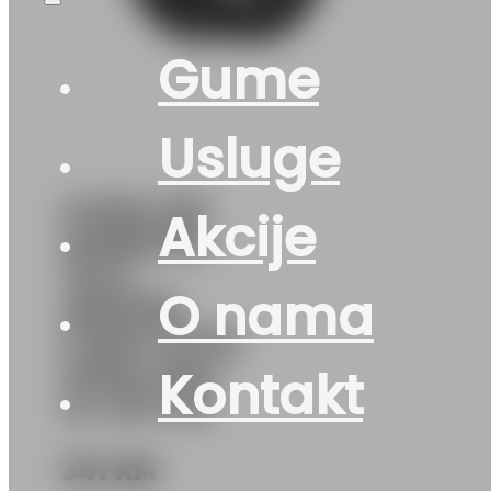
Gume
Usluge
GUMA Z/P
Akcije
HANKOOK
*M+S
O nama
WINTER
I*CEPT EVO3
W330 104V
Kontakt
XL DOT:25
341
KM