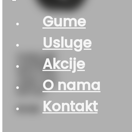
Gume
Usluge
GUMA Z/P
Akcije
LAUFENN
*M+S I FIT+
O nama
LW31+ 82T
DOT:25
Kontakt
90
KM