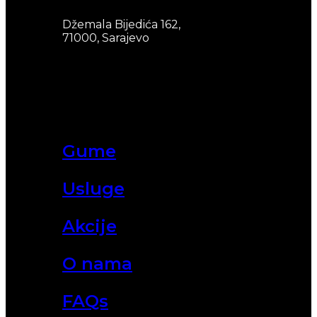
Džemala Bijedića 162,
71000, Sarajevo
Gume
Usluge
Akcije
O nama
FAQs