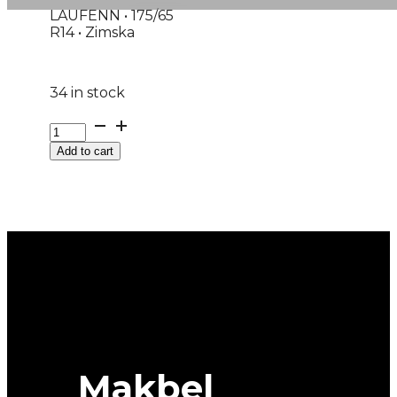
LAUFENN • 175/65
R14 • Zimska
34 in stock
GUMA
Z/P
Add to cart
LAUFENN
*M+S
I
FIT+
LW31+
82T
DOT:25
quantity
Makbel