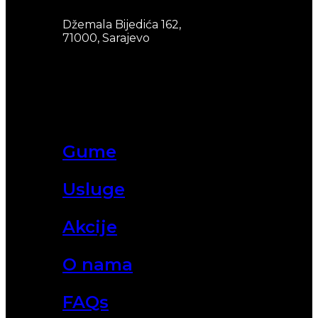
Džemala Bijedića 162,
71000, Sarajevo
Gume
Usluge
Akcije
O nama
FAQs