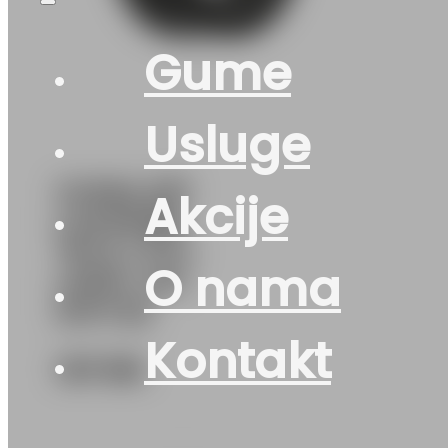
Gume
Usluge
GUMA Z/P
Akcije
LAUFENN
*M+S I FIT+
O nama
LW31+ 91T
DOT:25
Kontakt
127
KM