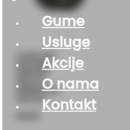
Gume
Usluge
GUMA Z/P
Akcije
MILEVER
WINTER
O nama
MAX-U1
MW655 82T
DOT:25
Kontakt
66
KM