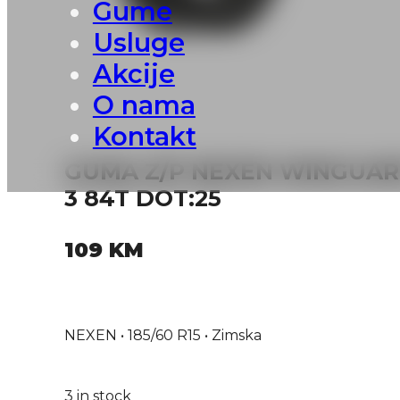
Gume
Usluge
Akcije
O nama
Kontakt
GUMA Z/P NEXEN WINGUAR
3 84T DOT:25
109
KM
NEXEN • 185/60 R15 • Zimska
3 in stock