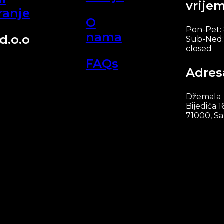
vrije
ranje
O
Pon-Pet:
nama
d.o.o
Sub-Ned:
closed
FAQs
Adres
Džemala
Bijedića 1
71000, Sa