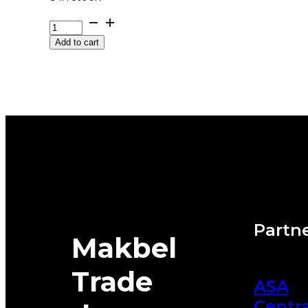
GUMA
Z/P
Add to cart
NEXEN
WINGUARD
*M+S
SNOW'G
3
84T
DOT:25
quantity
Partne
Makbel
Trade
ASA
Centra