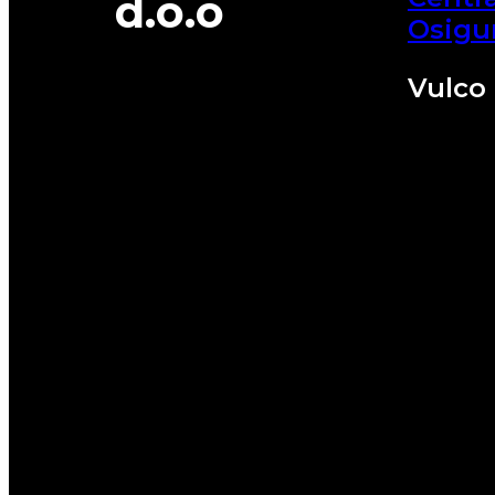
d.o.o
Osigu
Vulco 