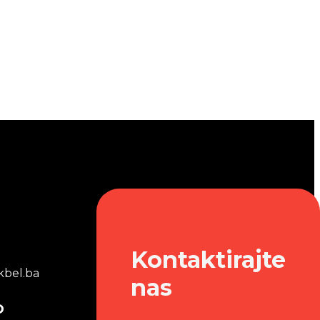
Kontaktirajte
bel.ba
nas
o