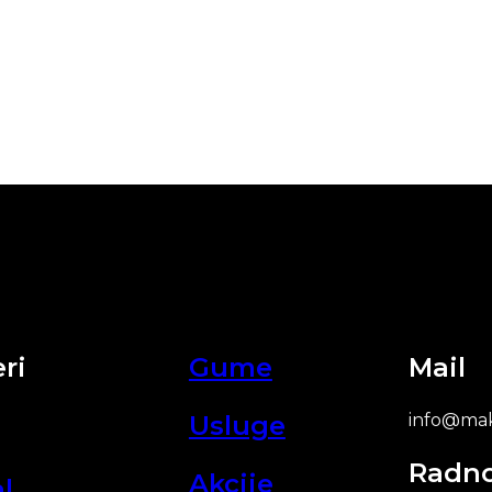
ri
Gume
Mail
Usluge
info@mak
Radn
Akcije
l