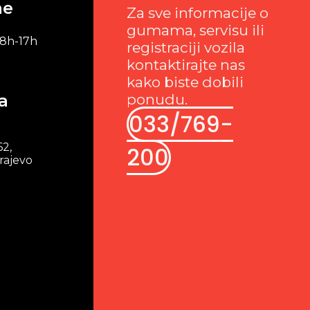
me
Za sve informacije o
gumama, servisu ili
 8h-17h
registraciji vozila
kontaktirajte nas
kako biste dobili
a
ponudu.
033/769-
62,
200
rajevo