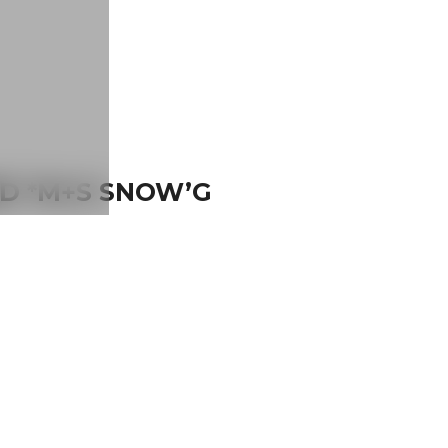
D *M+S SNOW’G