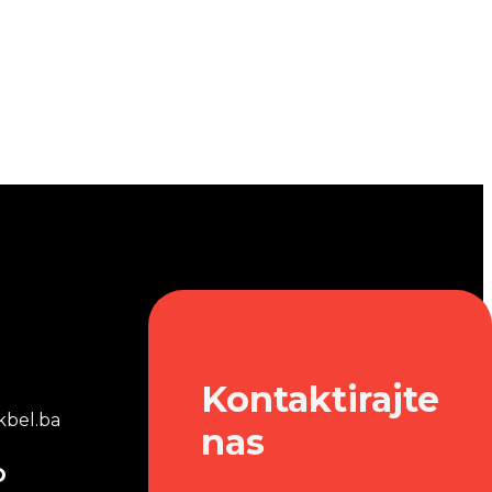
Kontaktirajte
bel.ba
nas
o