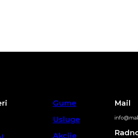
ri
Gume
Mail
Usluge
info@mak
Radn
Akcije
l