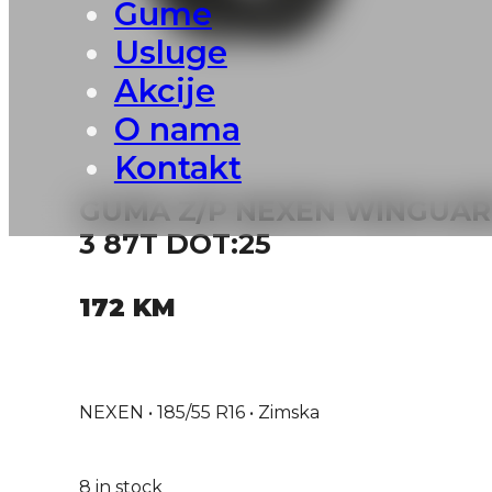
Gume
Usluge
Akcije
O nama
Kontakt
GUMA Z/P NEXEN WINGUAR
3 87T DOT:25
172
KM
NEXEN • 185/55 R16 • Zimska
8 in stock