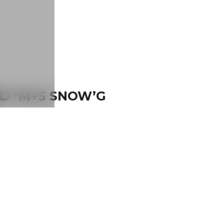
D *M+S SNOW’G