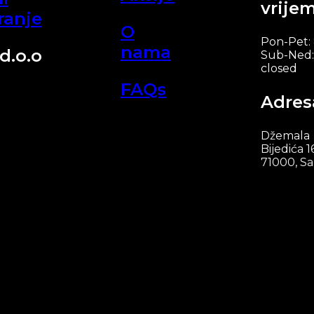
vrije
ranje
O
Pon-Pet:
nama
d.o.o
Sub-Ned:
closed
FAQs
Adres
Džemala
Bijedića 1
71000, Sa