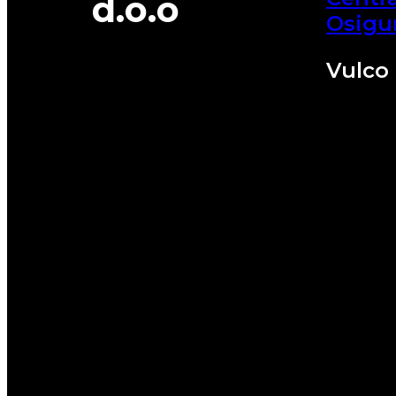
d.o.o
Osigu
Vulco 