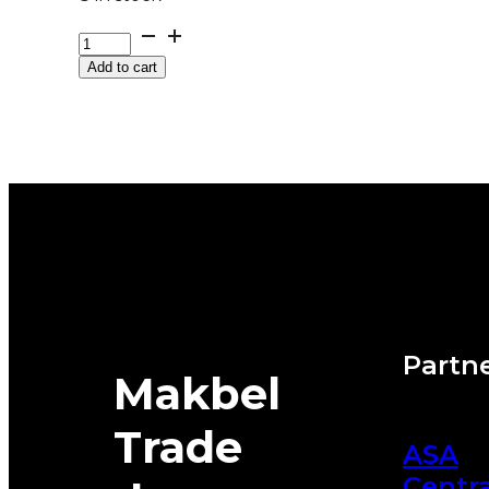
GUMA
Z/P
Add to cart
NEXEN
WINGUARD
*M+S
SNOW'G
3
87T
DOT:25
quantity
Partne
Makbel
Trade
ASA
Centra