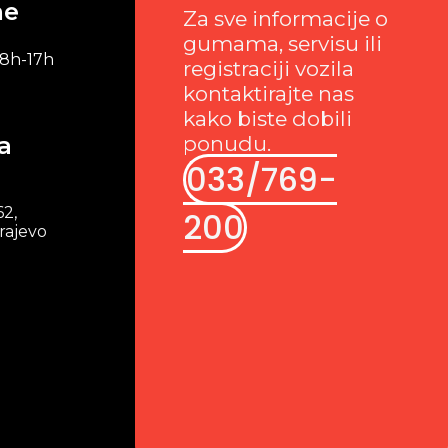
me
Za sve informacije o
gumama, servisu ili
 8h-17h
registraciji vozila
kontaktirajte nas
kako biste dobili
a
ponudu.
033/769-
62,
200
rajevo