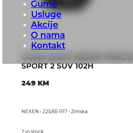
Gume
Usluge
Akcije
O nama
Kontakt
GUMA Z/SUV NEXEN WINGU
SPORT 2 SUV 102H
249
KM
NEXEN • 225/65 R17 • Zimska
2 in stock