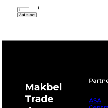
GUMA
Z/SUV
Add to cart
NEXEN
WINGUARD
*M+S
SPORT
2
SUV
102H
quantity
Partne
Makbel
Trade
ASA
Centra