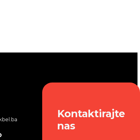
Kontaktirajte
bel.ba
nas
o