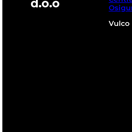
d.o.o
Osigu
Vulco 