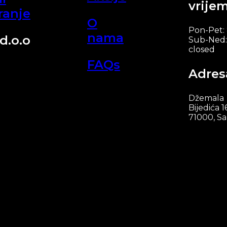
vrije
ranje
O
Pon-Pet:
nama
d.o.o
Sub-Ned:
closed
FAQs
Adres
Džemala
Bijedića 1
71000, Sa