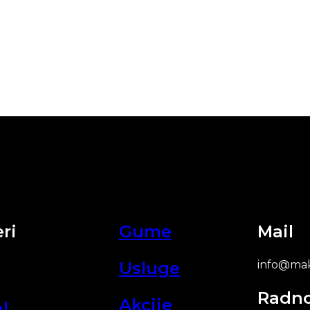
ri
Gume
Mail
Usluge
info@mak
Radn
Akcije
l