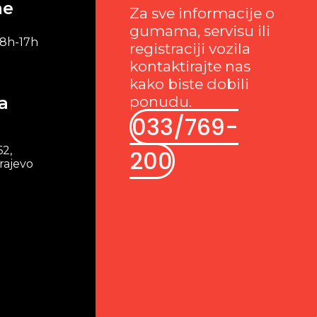
me
Za sve informacije o
gumama, servisu ili
 8h-17h
registraciji vozila
kontaktirajte nas
kako biste dobili
a
ponudu.
033/769-
62,
200
rajevo