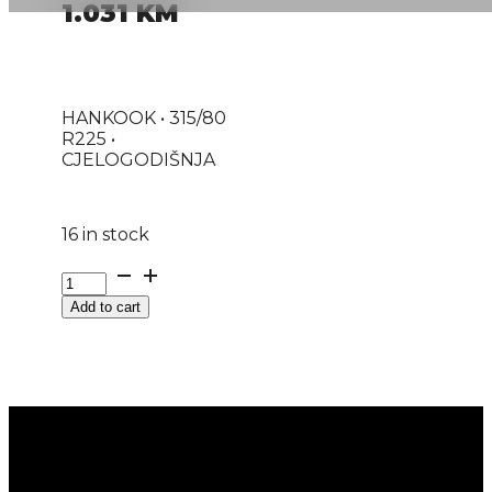
1.031
KM
HANKOOK • 315/80
R225 •
CJELOGODIŠNJA
16 in stock
KAM.
GUMA
Add to cart
HANKOOK
SMART
FLEX
AH31
154/150M
20PR
-
PREDNJA
REG.