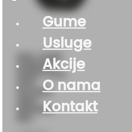
Gume
Usluge
KAM. GUMA
Akcije
HANKOOK
SMART FLEX
O nama
AH31
154/150M
20PR –
Kontakt
PREDNJA
REG.