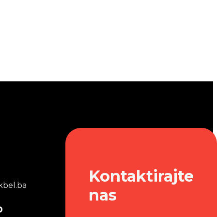
Kontaktirajte
bel.ba
nas
o