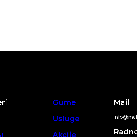
ri
Gume
Mail
Usluge
info@mak
Radn
Akcije
l