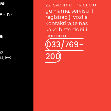
me
Za sve informacije o
gumama, servisu ili
 8h-17h
registraciji vozila
kontaktirajte nas
kako biste dobili
a
ponudu.
033/769-
62,
200
rajevo