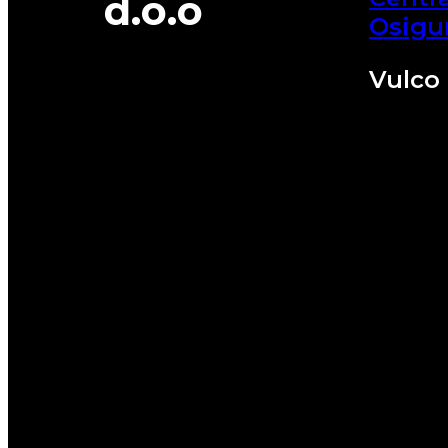
d.o.o
Osigu
Vulco 