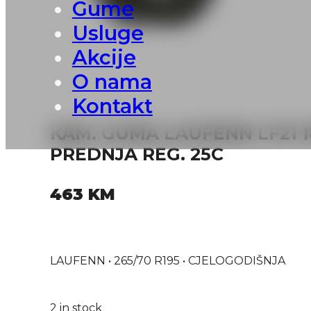
Gume
Usluge
Akcije
O nama
Kontakt
KAM. GUMA LAUFENN LF21 18
PREDNJA REG. 25C
463
KM
LAUFENN • 265/70 R195 • CJELOGODIŠNJA
2 in stock