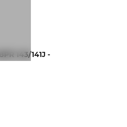
PR 143/141J -