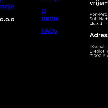
vrije
ranje
O
Pon-Pet:
nama
d.o.o
Sub-Ned:
closed
FAQs
Adres
Džemala
Bijedića 1
71000, Sa