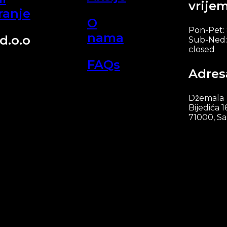
vrije
ranje
O
Pon-Pet:
nama
d.o.o
Sub-Ned:
closed
FAQs
Adres
Džemala
Bijedića 1
71000, Sa