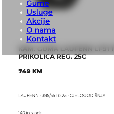
Gume
Usluge
Akcije
O nama
Kontakt
KAM. GUMA LAUFENN LF91 18
PRIKOLICA REG. 25C
749
KM
LAUFENN • 385/55 R225 • CJELOGODIŠNJA
140 in stock