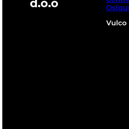
d.o.o
Osigu
Vulco 