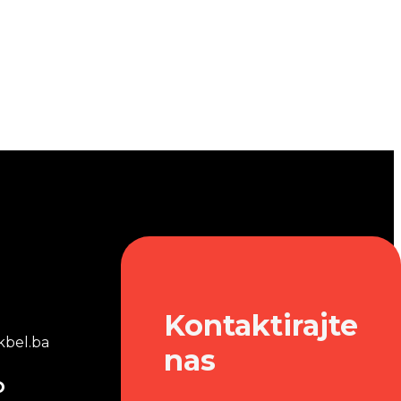
Kontaktirajte
bel.ba
nas
o