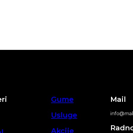
ri
Gume
Mail
Usluge
info@mak
Radn
Akcije
l