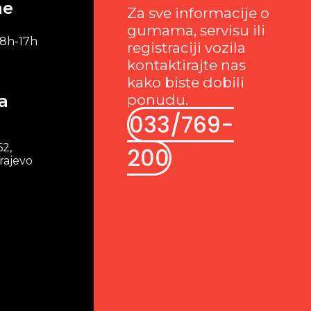
me
Za sve informacije o
gumama, servisu ili
 8h-17h
registraciji vozila
kontaktirajte nas
kako biste dobili
a
ponudu.
033/769-
62,
200
rajevo