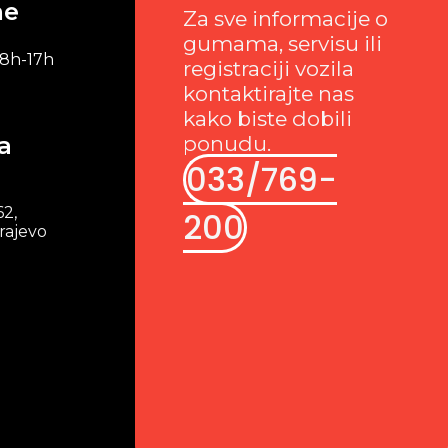
me
Za sve informacije o
gumama, servisu ili
 8h-17h
registraciji vozila
kontaktirajte nas
kako biste dobili
a
ponudu.
033/769-
62,
200
rajevo