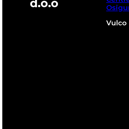
d.o.o
Osigu
Vulco 