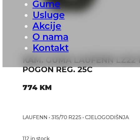
Gume
Usluge
Akcije
O nama
Kontakt
KAM. GUMA LAUFENN LZ22 18
POGON REG. 25C
774
KM
LAUFENN • 315/70 R225 • CJELOGODIŠNJA
112 in stock