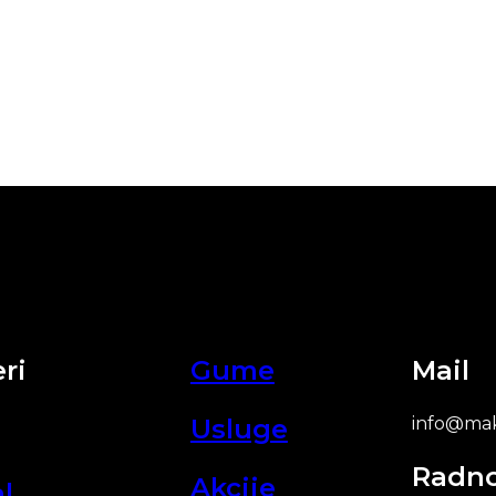
ri
Gume
Mail
Usluge
info@mak
Radn
Akcije
l