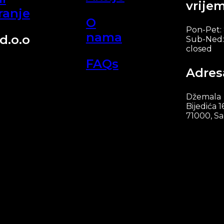
vrije
ranje
O
Pon-Pet:
nama
d.o.o
Sub-Ned:
closed
FAQs
Adres
Džemala
Bijedića 1
71000, Sa