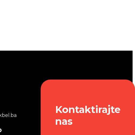
Kontaktirajte
bel.ba
nas
o