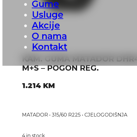
Gume
Usluge
Akcije
O nama
Kontakt
KAM. GUMA MATADOR DHR4 
M+S – POGON REG.
1.214
KM
MATADOR • 315/60 R225 • CJELOGODIŠNJA
4 in stock