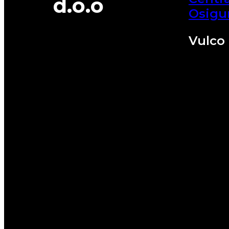
d.o.o
Osigu
Vulco 