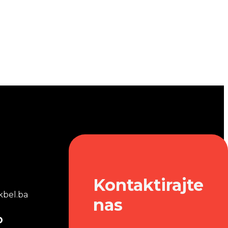
Kontaktirajte
bel.ba
nas
o