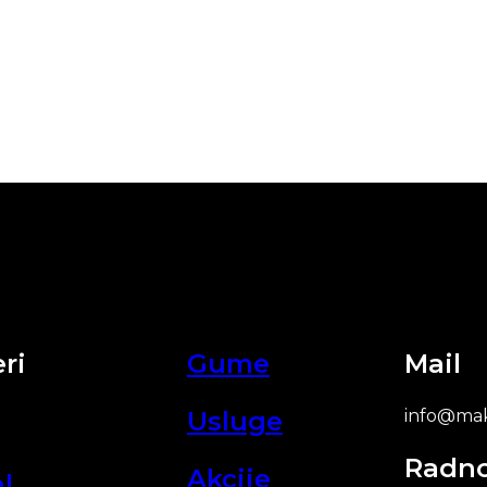
ri
Gume
Mail
Usluge
info@mak
Radn
Akcije
l