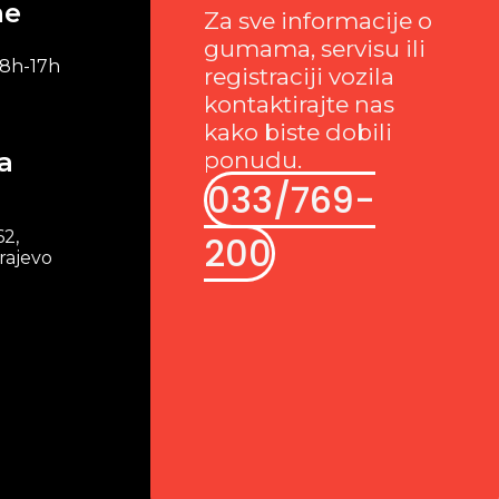
me
Za sve informacije o
gumama, servisu ili
 8h-17h
registraciji vozila
kontaktirajte nas
kako biste dobili
a
ponudu.
033/769-
62,
200
rajevo