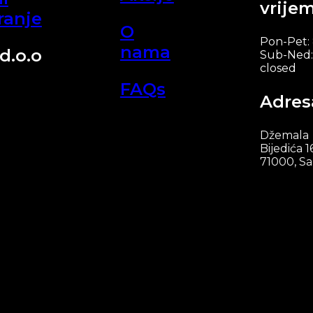
vrije
ranje
O
Pon-Pet:
nama
d.o.o
Sub-Ned:
closed
FAQs
Adres
Džemala
Bijedića 1
71000, Sa