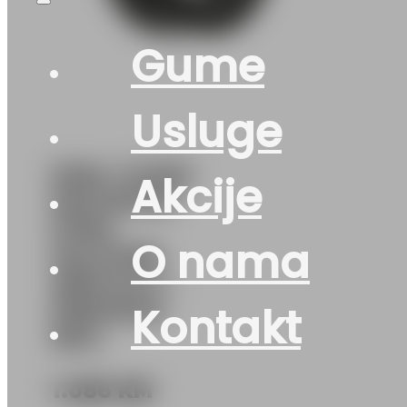
Gume
Usluge
KAM. GUMA
Akcije
MATADOR
FHR4
O nama
154/149M
16PR M+S –
PREDNJA
Kontakt
REG.
1.086
KM